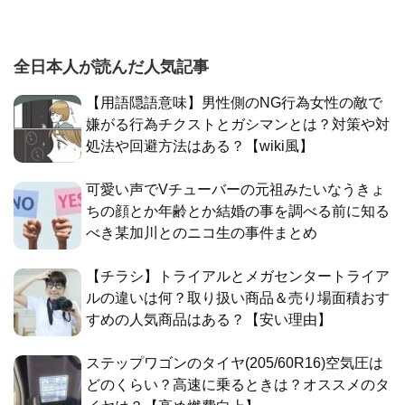
全日本人が読んだ人気記事
【用語隠語意味】男性側のNG行為女性の敵で
嫌がる行為チクストとガシマンとは？対策や対
処法や回避方法はある？【wiki風】
可愛い声でVチューバーの元祖みたいなうきょ
ちの顔とか年齢とか結婚の事を調べる前に知る
べき某加川とのニコ生の事件まとめ
【チラシ】トライアルとメガセンタートライア
ルの違いは何？取り扱い商品＆売り場面積おす
すめの人気商品はある？【安い理由】
ステップワゴンのタイヤ(205/60R16)空気圧は
どのくらい？高速に乗るときは？オススメのタ