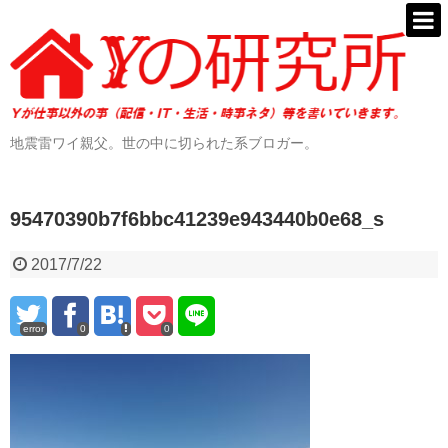
地震雷ワイ親父。世の中に切られた系ブロガー。
95470390b7f6bbc41239e943440b0e68_s
2017/7/22
error
0
0