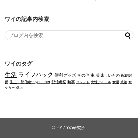
ワイの記事内検索
ワイのタグ
生活
ライフハック
便利グッズ
その他
車
美味しいもの
配信関
係
生主・配信者・youtuber
配信考察
時事
タレント
女性アイドル
女優
政治
サ
ッカー
炎上
© 2017
Yの研究所
.