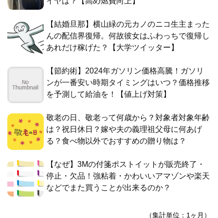
イヤは？【高め燃費向上】
【結婚旦那】横山緑の元カノのニコ生主まった
んの配信界復帰。何故彼女はふわっちで復帰し
あれだけ稼げた？【大学ツイッター】
【節約術】2024年ガソリン価格高騰！ガソリ
ンが一番安い時期タイミングはいつ？価格推移
を予測して給油を！【値上げ対策】
敬老の日、敬老って何歳から？対象者対象年齢
は？祝日休日？嫁や夫の義理祖父母に何あげ
る？食べ物以外でおすすめの贈り物は？
【なぜ】3Mの付箋ポストイットが販売終了・
停止・欠品！強粘着・かわいいアマゾンや楽天
などでまた買うことが出来るのか？
（集計単位：1ヶ月）