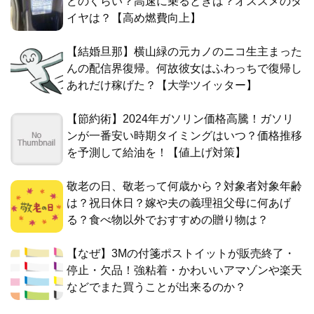
どのくらい？高速に乗るときは？オススメのタ
イヤは？【高め燃費向上】
【結婚旦那】横山緑の元カノのニコ生主まった
んの配信界復帰。何故彼女はふわっちで復帰し
あれだけ稼げた？【大学ツイッター】
【節約術】2024年ガソリン価格高騰！ガソリ
ンが一番安い時期タイミングはいつ？価格推移
を予測して給油を！【値上げ対策】
敬老の日、敬老って何歳から？対象者対象年齢
は？祝日休日？嫁や夫の義理祖父母に何あげ
る？食べ物以外でおすすめの贈り物は？
【なぜ】3Mの付箋ポストイットが販売終了・
停止・欠品！強粘着・かわいいアマゾンや楽天
などでまた買うことが出来るのか？