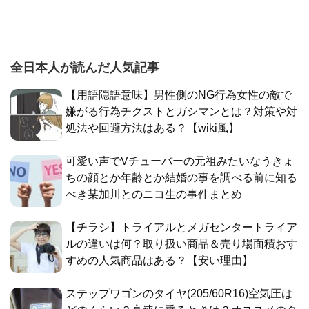
全日本人が読んだ人気記事
【用語隠語意味】男性側のNG行為女性の敵で
嫌がる行為チクストとガシマンとは？対策や対
処法や回避方法はある？【wiki風】
可愛い声でVチューバーの元祖みたいなうきょ
ちの顔とか年齢とか結婚の事を調べる前に知る
べき某加川とのニコ生の事件まとめ
【チラシ】トライアルとメガセンタートライア
ルの違いは何？取り扱い商品＆売り場面積おす
すめの人気商品はある？【安い理由】
ステップワゴンのタイヤ(205/60R16)空気圧は