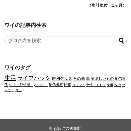
（集計単位：1ヶ月）
ワイの記事内検索
ワイのタグ
生活
ライフハック
便利グッズ
その他
車
美味しいもの
配信関
係
生主・配信者・youtuber
配信考察
時事
タレント
女性アイドル
女優
政治
サ
ッカー
炎上
© 2017
Yの研究所
.