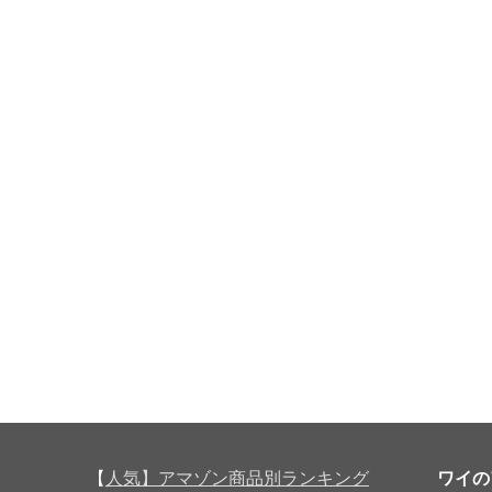
【
人気】アマゾン商品別ランキング
ワイの