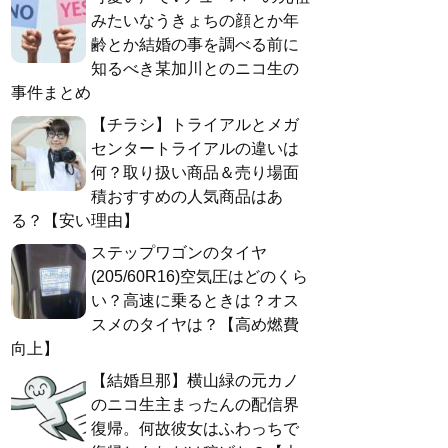
みたいなうきょちの顔とか年
齢とか結婚の事を調べる前に
知るべき某加川とのニコ生の
事件まとめ
【チラシ】トライアルとメガ
センタートライアルの違いは
何？取り扱い商品＆売り場面
積おすすめの人気商品はあ
る？【安い理由】
ステップワゴンのタイヤ
(205/60R16)空気圧はどのくら
い？高速に乗るときは？オス
スメのタイヤは？【高め燃費
向上】
【結婚旦那】横山緑の元カノ
のニコ生主まったんの配信界
復帰。何故彼女はふわっちで