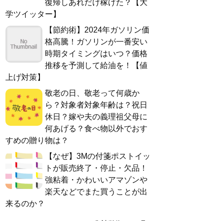
復帰しあれだけ稼げた？【大
学ツイッター】
【節約術】2024年ガソリン価
格高騰！ガソリンが一番安い
時期タイミングはいつ？価格
推移を予測して給油を！【値
上げ対策】
敬老の日、敬老って何歳か
ら？対象者対象年齢は？祝日
休日？嫁や夫の義理祖父母に
何あげる？食べ物以外でおす
すめの贈り物は？
【なぜ】3Mの付箋ポストイッ
トが販売終了・停止・欠品！
強粘着・かわいいアマゾンや
楽天などでまた買うことが出
来るのか？