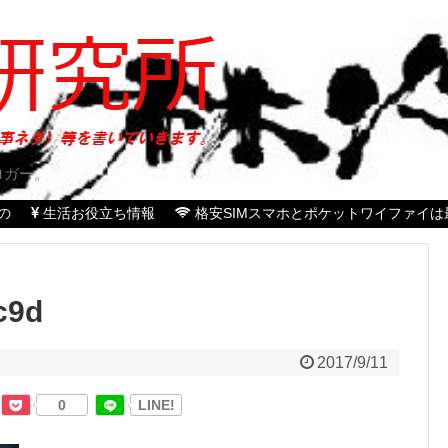
ロガー。
の
生活お役立ち情報
格安SIMスマホとポケットワイファイは
c9d
2017/9/11
0
LINE!