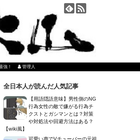
最強！
管理人
全日本人が読んだ人気記事
【用語隠語意味】男性側のNG
行為女性の敵で嫌がる行為チ
クストとガシマンとは？対策
や対処法や回避方法はある？
【wiki風】
可愛い声でVチューバーの元祖