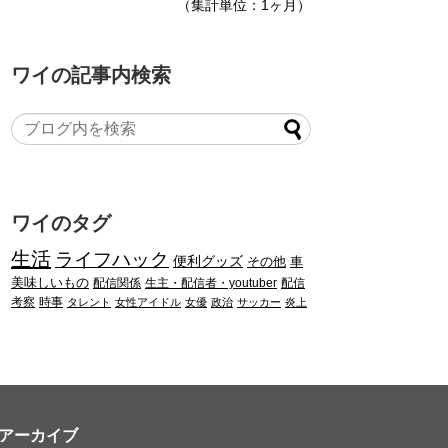
（集計単位：1ヶ月）
ワイの記事内検索
ワイのタグ
生活
ライフハック
便利グッズ
その他
車
美味しいもの
配信関係
生主・配信者・youtuber
配信
考察
時事
タレント
女性アイドル
女優
政治
サッカー
炎上
アーカイブ