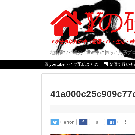
地震雷ワイ親父。世の中に切られた系ブ
youtubeライブ配信まとめ
安価で旨いも
41a000c25c909c77
error
0