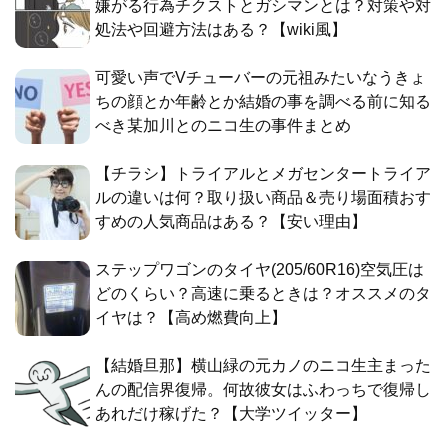
嫌がる行為チクストとガシマンとは？対策や対
処法や回避方法はある？【wiki風】
可愛い声でVチューバーの元祖みたいなうきょ
ちの顔とか年齢とか結婚の事を調べる前に知る
べき某加川とのニコ生の事件まとめ
【チラシ】トライアルとメガセンタートライア
ルの違いは何？取り扱い商品＆売り場面積おす
すめの人気商品はある？【安い理由】
ステップワゴンのタイヤ(205/60R16)空気圧は
どのくらい？高速に乗るときは？オススメのタ
イヤは？【高め燃費向上】
【結婚旦那】横山緑の元カノのニコ生主まった
んの配信界復帰。何故彼女はふわっちで復帰し
あれだけ稼げた？【大学ツイッター】