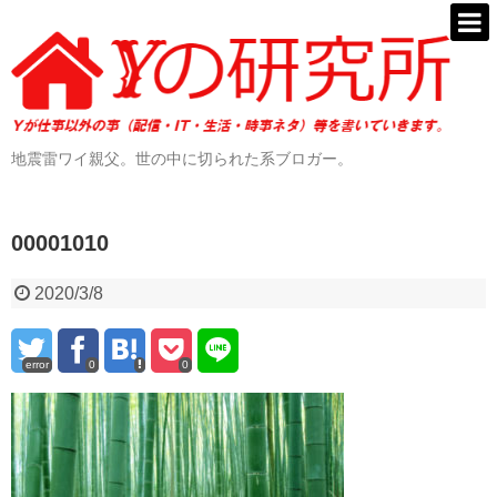
地震雷ワイ親父。世の中に切られた系ブロガー。
00001010
2020/3/8
error
0
0