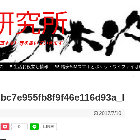
ロガー。
の
生活お役立ち情報
格安SIMスマホとポケットワイファイは
bc7e955fb8f9f46e116d93a_l
2017/7/10
0
LINE!