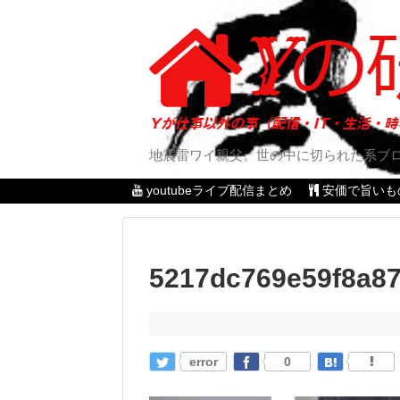
地震雷ワイ親父。世の中に切られた系ブ
youtubeライブ配信まとめ
安価で旨いも
5217dc769e59f8a87
error
0