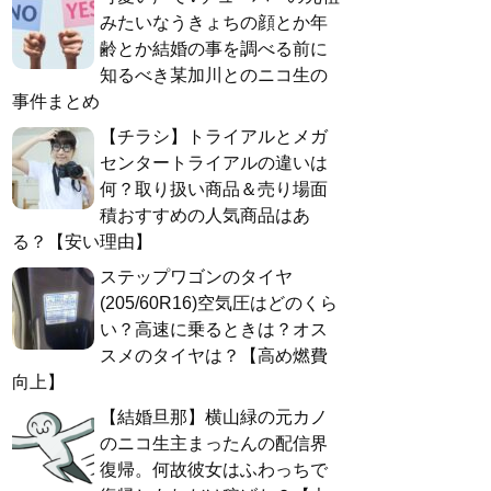
みたいなうきょちの顔とか年
齢とか結婚の事を調べる前に
知るべき某加川とのニコ生の
事件まとめ
【チラシ】トライアルとメガ
センタートライアルの違いは
何？取り扱い商品＆売り場面
積おすすめの人気商品はあ
る？【安い理由】
ステップワゴンのタイヤ
(205/60R16)空気圧はどのくら
い？高速に乗るときは？オス
スメのタイヤは？【高め燃費
向上】
【結婚旦那】横山緑の元カノ
のニコ生主まったんの配信界
復帰。何故彼女はふわっちで