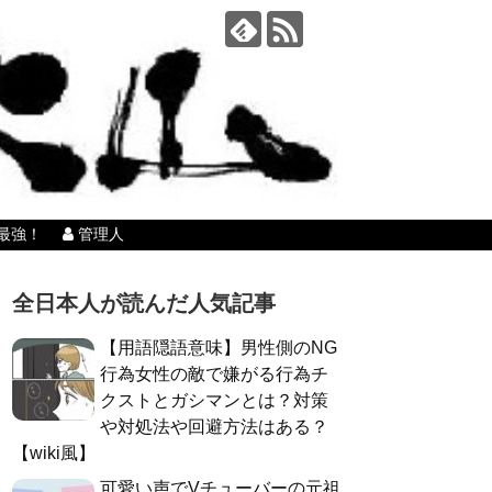
最強！
管理人
全日本人が読んだ人気記事
【用語隠語意味】男性側のNG
行為女性の敵で嫌がる行為チ
クストとガシマンとは？対策
や対処法や回避方法はある？
【wiki風】
可愛い声でVチューバーの元祖