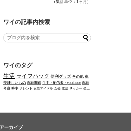
（集計単位：1ヶ月）
ワイの記事内検索
ワイのタグ
生活
ライフハック
便利グッズ
その他
車
美味しいもの
配信関係
生主・配信者・youtuber
配信
考察
時事
タレント
女性アイドル
女優
政治
サッカー
炎上
アーカイブ