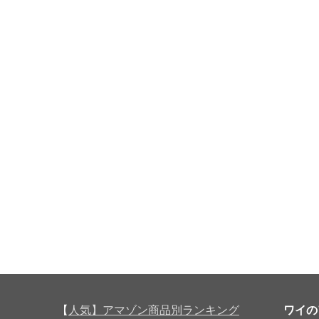
【
人気】アマゾン商品別ランキング
ワイの