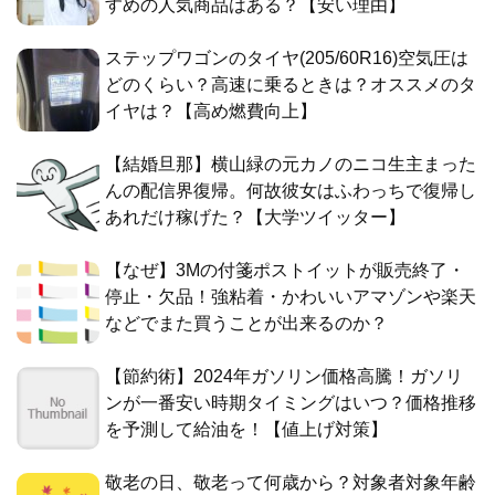
すめの人気商品はある？【安い理由】
ステップワゴンのタイヤ(205/60R16)空気圧は
どのくらい？高速に乗るときは？オススメのタ
イヤは？【高め燃費向上】
【結婚旦那】横山緑の元カノのニコ生主まった
んの配信界復帰。何故彼女はふわっちで復帰し
あれだけ稼げた？【大学ツイッター】
【なぜ】3Mの付箋ポストイットが販売終了・
停止・欠品！強粘着・かわいいアマゾンや楽天
などでまた買うことが出来るのか？
【節約術】2024年ガソリン価格高騰！ガソリ
ンが一番安い時期タイミングはいつ？価格推移
を予測して給油を！【値上げ対策】
敬老の日、敬老って何歳から？対象者対象年齢