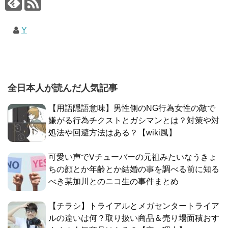
Y
全日本人が読んだ人気記事
【用語隠語意味】男性側のNG行為女性の敵で
嫌がる行為チクストとガシマンとは？対策や対
処法や回避方法はある？【wiki風】
可愛い声でVチューバーの元祖みたいなうきょ
ちの顔とか年齢とか結婚の事を調べる前に知る
べき某加川とのニコ生の事件まとめ
【チラシ】トライアルとメガセンタートライア
ルの違いは何？取り扱い商品＆売り場面積おす