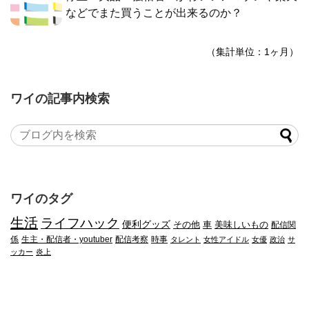
などでまた買うことが出来るのか？
（集計単位：1ヶ月）
ワイの記事内検索
ワイのタグ
生活
ライフハック
便利グッズ
その他
車
美味しいもの
配信関
係
生主・配信者・youtuber
配信考察
時事
タレント
女性アイドル
女優
政治
サ
ッカー
炎上