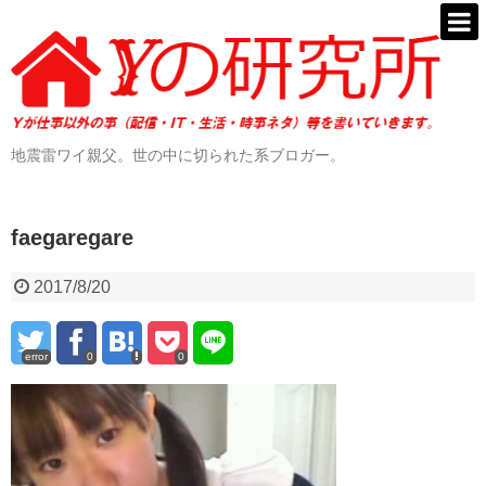
地震雷ワイ親父。世の中に切られた系ブロガー。
faegaregare
2017/8/20
error
0
0