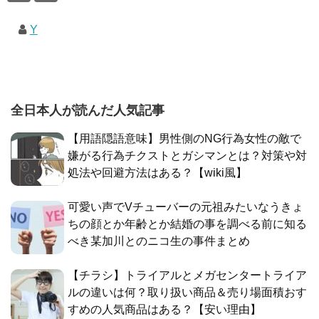
Y
全日本人が読んだ人気記事
【用語隠語意味】男性側のNG行為女性の敵で
嫌がる行為チクストとガシマンとは？対策や対
処法や回避方法はある？【wiki風】
可愛い声でVチューバーの元祖みたいなうきょ
ちの顔とか年齢とか結婚の事を調べる前に知る
べき某加川とのニコ生の事件まとめ
【チラシ】トライアルとメガセンタートライア
ルの違いは何？取り扱い商品＆売り場面積おす
すめの人気商品はある？【安い理由】