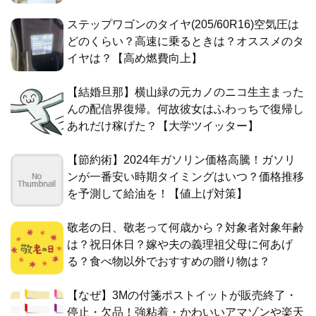
ステップワゴンのタイヤ(205/60R16)空気圧は
どのくらい？高速に乗るときは？オススメのタ
イヤは？【高め燃費向上】
【結婚旦那】横山緑の元カノのニコ生主まった
んの配信界復帰。何故彼女はふわっちで復帰し
あれだけ稼げた？【大学ツイッター】
【節約術】2024年ガソリン価格高騰！ガソリ
ンが一番安い時期タイミングはいつ？価格推移
を予測して給油を！【値上げ対策】
敬老の日、敬老って何歳から？対象者対象年齢
は？祝日休日？嫁や夫の義理祖父母に何あげ
る？食べ物以外でおすすめの贈り物は？
【なぜ】3Mの付箋ポストイットが販売終了・
停止・欠品！強粘着・かわいいアマゾンや楽天