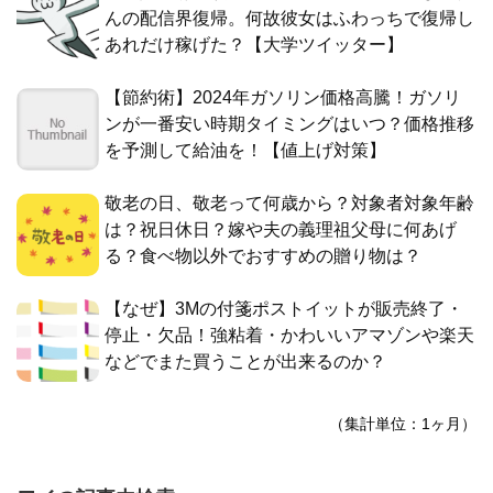
んの配信界復帰。何故彼女はふわっちで復帰し
あれだけ稼げた？【大学ツイッター】
【節約術】2024年ガソリン価格高騰！ガソリ
ンが一番安い時期タイミングはいつ？価格推移
を予測して給油を！【値上げ対策】
敬老の日、敬老って何歳から？対象者対象年齢
は？祝日休日？嫁や夫の義理祖父母に何あげ
る？食べ物以外でおすすめの贈り物は？
【なぜ】3Mの付箋ポストイットが販売終了・
停止・欠品！強粘着・かわいいアマゾンや楽天
などでまた買うことが出来るのか？
（集計単位：1ヶ月）