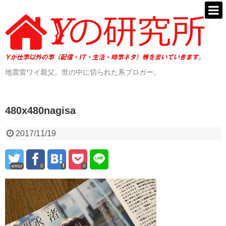
地震雷ワイ親父。世の中に切られた系ブロガー。
480x480nagisa
2017/11/19
error
0
0