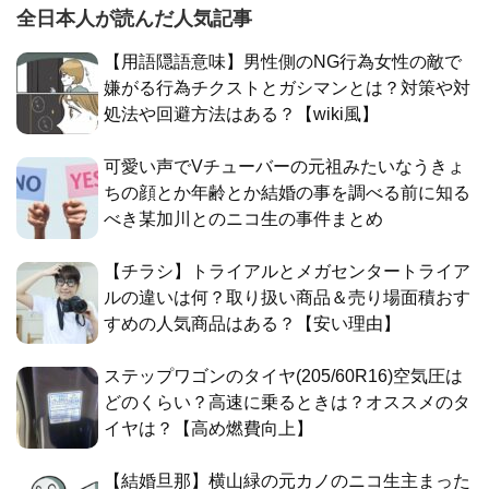
全日本人が読んだ人気記事
【用語隠語意味】男性側のNG行為女性の敵で
嫌がる行為チクストとガシマンとは？対策や対
処法や回避方法はある？【wiki風】
可愛い声でVチューバーの元祖みたいなうきょ
ちの顔とか年齢とか結婚の事を調べる前に知る
べき某加川とのニコ生の事件まとめ
【チラシ】トライアルとメガセンタートライア
ルの違いは何？取り扱い商品＆売り場面積おす
すめの人気商品はある？【安い理由】
ステップワゴンのタイヤ(205/60R16)空気圧は
どのくらい？高速に乗るときは？オススメのタ
イヤは？【高め燃費向上】
【結婚旦那】横山緑の元カノのニコ生主まった