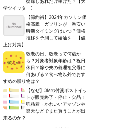
復帰しあれだけ稼げた？【大
学ツイッター】
【節約術】2024年ガソリン価
格高騰！ガソリンが一番安い
時期タイミングはいつ？価格
推移を予測して給油を！【値
上げ対策】
敬老の日、敬老って何歳か
ら？対象者対象年齢は？祝日
休日？嫁や夫の義理祖父母に
何あげる？食べ物以外でおす
すめの贈り物は？
【なぜ】3Mの付箋ポストイッ
トが販売終了・停止・欠品！
強粘着・かわいいアマゾンや
楽天などでまた買うことが出
来るのか？