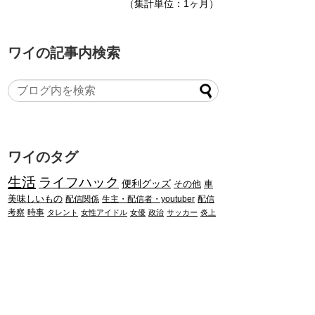
（集計単位：1ヶ月）
ワイの記事内検索
ワイのタグ
生活
ライフハック
便利グッズ
その他
車
美味しいもの
配信関係
生主・配信者・youtuber
配信
考察
時事
タレント
女性アイドル
女優
政治
サッカー
炎上