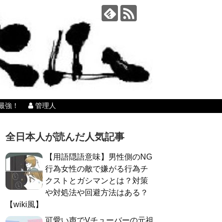
最強！
管理人
全日本人が読んだ人気記事
【用語隠語意味】男性側のNG
行為女性の敵で嫌がる行為チ
クストとガシマンとは？対策
や対処法や回避方法はある？
【wiki風】
可愛い声でVチューバーの元祖