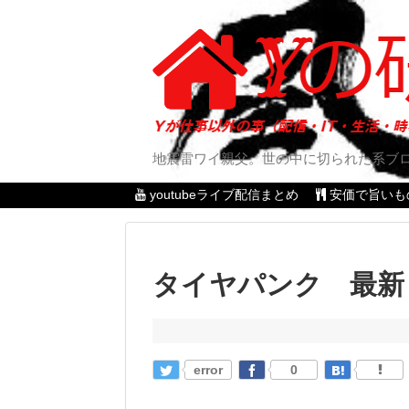
地震雷ワイ親父。世の中に切られた系ブ
youtubeライブ配信まとめ
安価で旨いも
タイヤパンク 最新
error
0