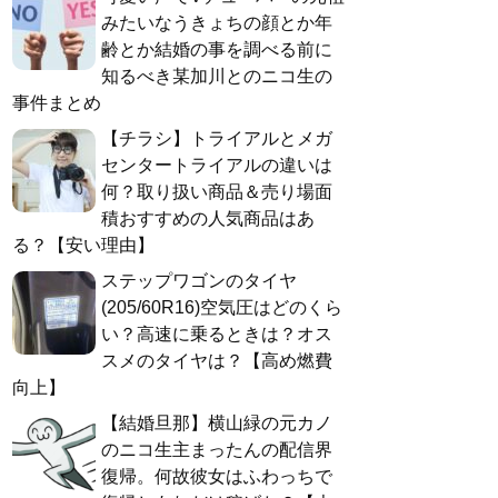
みたいなうきょちの顔とか年
齢とか結婚の事を調べる前に
知るべき某加川とのニコ生の
事件まとめ
【チラシ】トライアルとメガ
センタートライアルの違いは
何？取り扱い商品＆売り場面
積おすすめの人気商品はあ
る？【安い理由】
ステップワゴンのタイヤ
(205/60R16)空気圧はどのくら
い？高速に乗るときは？オス
スメのタイヤは？【高め燃費
向上】
【結婚旦那】横山緑の元カノ
のニコ生主まったんの配信界
復帰。何故彼女はふわっちで