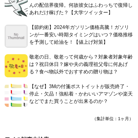
んの配信界復帰。何故彼女はふわっちで復帰し
あれだけ稼げた？【大学ツイッター】
【節約術】2024年ガソリン価格高騰！ガソリ
ンが一番安い時期タイミングはいつ？価格推移
を予測して給油を！【値上げ対策】
敬老の日、敬老って何歳から？対象者対象年齢
は？祝日休日？嫁や夫の義理祖父母に何あげ
る？食べ物以外でおすすめの贈り物は？
【なぜ】3Mの付箋ポストイットが販売終了・
停止・欠品！強粘着・かわいいアマゾンや楽天
などでまた買うことが出来るのか？
（集計単位：1ヶ月）