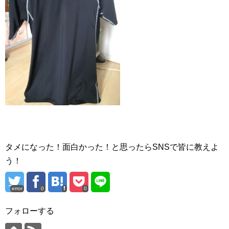
タメになった！面白かった！と思ったらSNSで皆に教えよ
う！
error
0
0
フォローする