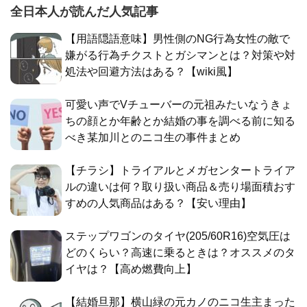
全日本人が読んだ人気記事
【用語隠語意味】男性側のNG行為女性の敵で
嫌がる行為チクストとガシマンとは？対策や対
処法や回避方法はある？【wiki風】
可愛い声でVチューバーの元祖みたいなうきょ
ちの顔とか年齢とか結婚の事を調べる前に知る
べき某加川とのニコ生の事件まとめ
【チラシ】トライアルとメガセンタートライア
ルの違いは何？取り扱い商品＆売り場面積おす
すめの人気商品はある？【安い理由】
ステップワゴンのタイヤ(205/60R16)空気圧は
どのくらい？高速に乗るときは？オススメのタ
イヤは？【高め燃費向上】
【結婚旦那】横山緑の元カノのニコ生主まった