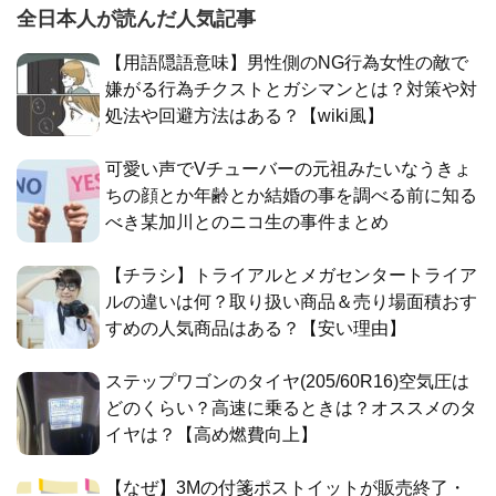
全日本人が読んだ人気記事
【用語隠語意味】男性側のNG行為女性の敵で
嫌がる行為チクストとガシマンとは？対策や対
処法や回避方法はある？【wiki風】
可愛い声でVチューバーの元祖みたいなうきょ
ちの顔とか年齢とか結婚の事を調べる前に知る
べき某加川とのニコ生の事件まとめ
【チラシ】トライアルとメガセンタートライア
ルの違いは何？取り扱い商品＆売り場面積おす
すめの人気商品はある？【安い理由】
ステップワゴンのタイヤ(205/60R16)空気圧は
どのくらい？高速に乗るときは？オススメのタ
イヤは？【高め燃費向上】
【なぜ】3Mの付箋ポストイットが販売終了・