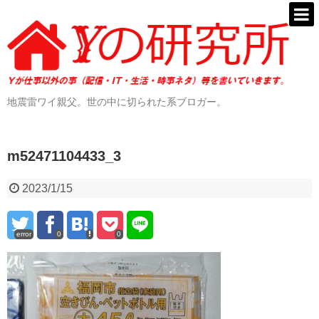
地震雷ワイ親父。世の中に切られた系ブロガー。
m52471104433_3
2023/1/15
error
0
0