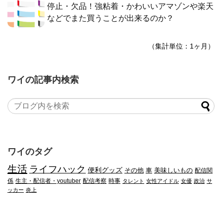
停止・欠品！強粘着・かわいいアマゾンや楽天
などでまた買うことが出来るのか？
（集計単位：1ヶ月）
ワイの記事内検索
ワイのタグ
生活
ライフハック
便利グッズ
その他
車
美味しいもの
配信関
係
生主・配信者・youtuber
配信考察
時事
タレント
女性アイドル
女優
政治
サ
ッカー
炎上