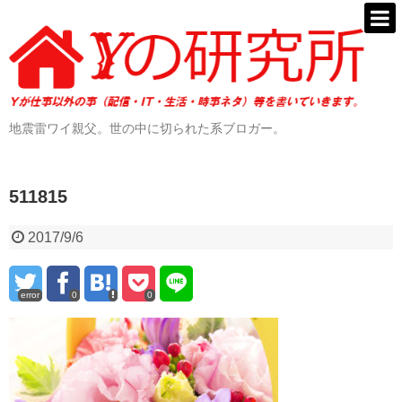
地震雷ワイ親父。世の中に切られた系ブロガー。
511815
2017/9/6
error
0
0