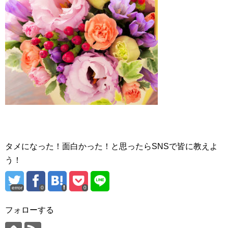
タメになった！面白かった！と思ったらSNSで皆に教えよ
う！
error
0
0
フォローする