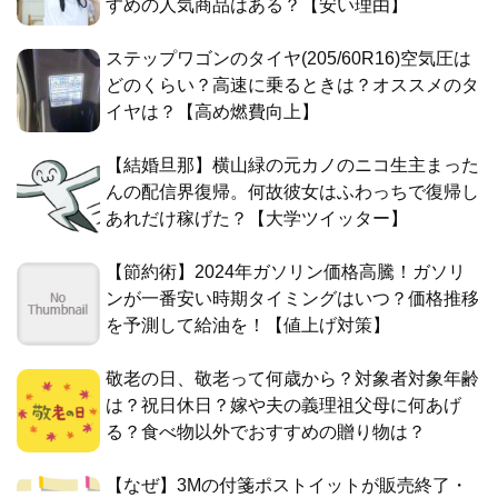
すめの人気商品はある？【安い理由】
ステップワゴンのタイヤ(205/60R16)空気圧は
どのくらい？高速に乗るときは？オススメのタ
イヤは？【高め燃費向上】
【結婚旦那】横山緑の元カノのニコ生主まった
んの配信界復帰。何故彼女はふわっちで復帰し
あれだけ稼げた？【大学ツイッター】
【節約術】2024年ガソリン価格高騰！ガソリ
ンが一番安い時期タイミングはいつ？価格推移
を予測して給油を！【値上げ対策】
敬老の日、敬老って何歳から？対象者対象年齢
は？祝日休日？嫁や夫の義理祖父母に何あげ
る？食べ物以外でおすすめの贈り物は？
【なぜ】3Mの付箋ポストイットが販売終了・