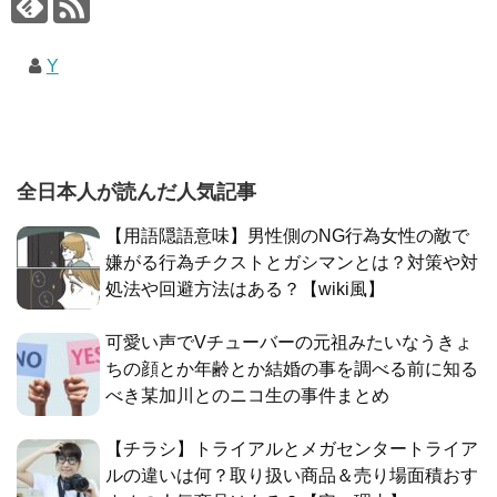
Y
全日本人が読んだ人気記事
【用語隠語意味】男性側のNG行為女性の敵で
嫌がる行為チクストとガシマンとは？対策や対
処法や回避方法はある？【wiki風】
可愛い声でVチューバーの元祖みたいなうきょ
ちの顔とか年齢とか結婚の事を調べる前に知る
べき某加川とのニコ生の事件まとめ
【チラシ】トライアルとメガセンタートライア
ルの違いは何？取り扱い商品＆売り場面積おす