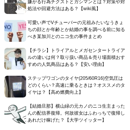
嫌がる行為チクストとガシマンとは？対策や対
処法や回避方法はある？【wiki風】
可愛い声でVチューバーの元祖みたいなうきょ
ちの顔とか年齢とか結婚の事を調べる前に知る
べき某加川とのニコ生の事件まとめ
【チラシ】トライアルとメガセンタートライア
ルの違いは何？取り扱い商品＆売り場面積おす
すめの人気商品はある？【安い理由】
ステップワゴンのタイヤ(205/60R16)空気圧は
どのくらい？高速に乗るときは？オススメのタ
イヤは？【高め燃費向上】
【結婚旦那】横山緑の元カノのニコ生主まった
んの配信界復帰。何故彼女はふわっちで復帰し
あれだけ稼げた？【大学ツイッター】