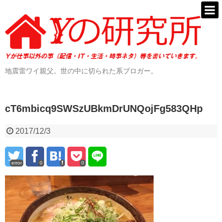
地震雷ワイ親父。世の中に切られた系ブロガー。
cT6mbicq9SWSzUBkmDrUNQojFg583QHp
2017/12/3
error
0
0