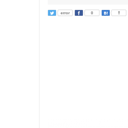
error
0