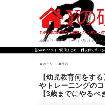
地震雷ワイ親父。世の中に切られた系ブ
youtubeライブ配信まとめ
安価で旨いも
ホーム
生活
【幼児教育何をする
やトレーニングのコ
【3歳までにやるべ