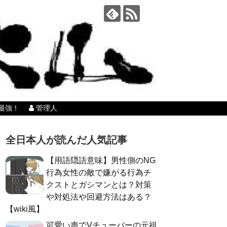
最強！
管理人
全日本人が読んだ人気記事
【用語隠語意味】男性側のNG
行為女性の敵で嫌がる行為チ
クストとガシマンとは？対策
や対処法や回避方法はある？
【wiki風】
可愛い声でVチューバーの元祖