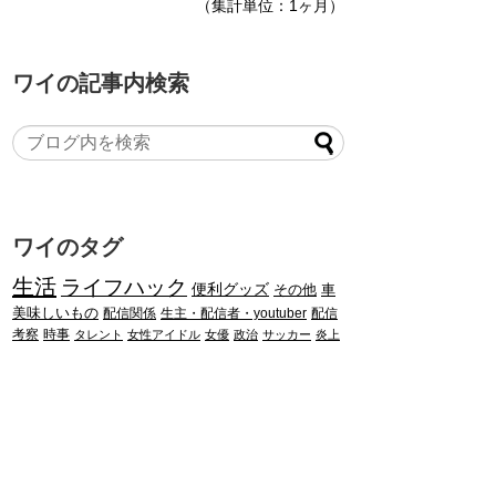
（集計単位：1ヶ月）
ワイの記事内検索
ワイのタグ
生活
ライフハック
便利グッズ
その他
車
美味しいもの
配信関係
生主・配信者・youtuber
配信
考察
時事
タレント
女性アイドル
女優
政治
サッカー
炎上