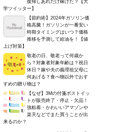
復帰しあれだけ稼げた？【大
学ツイッター】
【節約術】2024年ガソリン価
格高騰！ガソリンが一番安い
時期タイミングはいつ？価格
推移を予測して給油を！【値
上げ対策】
敬老の日、敬老って何歳か
ら？対象者対象年齢は？祝日
休日？嫁や夫の義理祖父母に
何あげる？食べ物以外でおす
すめの贈り物は？
【なぜ】3Mの付箋ポストイッ
トが販売終了・停止・欠品！
強粘着・かわいいアマゾンや
楽天などでまた買うことが出
来るのか？