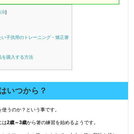
表示
]
？
たい子供用のトレーニング・矯正箸
品を購入する方法
はいつから？
を使うのか？という事です。
には
2歳～3歳
から箸の練習を始めるようです。