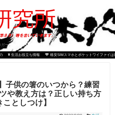
ロガー。
の
生活お役立ち情報
格安SIMスマホとポケットワイファイは
】子供の箸のいつから？練習
ツや教え方は？正しい持ち方
きことしつけ】