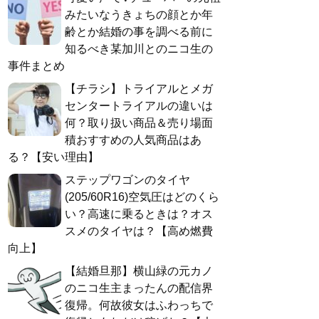
みたいなうきょちの顔とか年
齢とか結婚の事を調べる前に
知るべき某加川とのニコ生の
事件まとめ
【チラシ】トライアルとメガ
センタートライアルの違いは
何？取り扱い商品＆売り場面
積おすすめの人気商品はあ
る？【安い理由】
ステップワゴンのタイヤ
(205/60R16)空気圧はどのくら
い？高速に乗るときは？オス
スメのタイヤは？【高め燃費
向上】
【結婚旦那】横山緑の元カノ
のニコ生主まったんの配信界
復帰。何故彼女はふわっちで