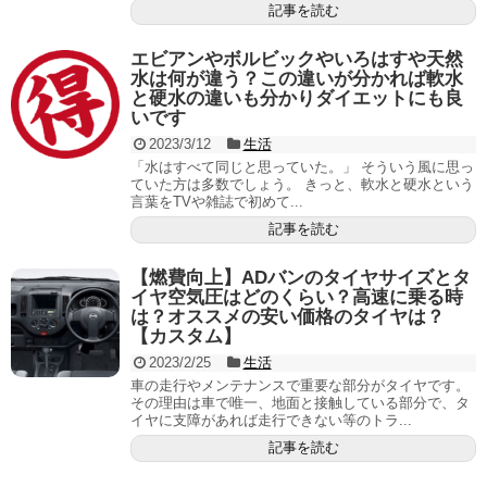
記事を読む
エビアンやボルビックやいろはすや天然
水は何が違う？この違いが分かれば軟水
と硬水の違いも分かりダイエットにも良
いです
2023/3/12
生活
「水はすべて同じと思っていた。」 そういう風に思っ
ていた方は多数でしょう。 きっと、軟水と硬水という
言葉をTVや雑誌で初めて...
記事を読む
【燃費向上】ADバンのタイヤサイズとタ
イヤ空気圧はどのくらい？高速に乗る時
は？オススメの安い価格のタイヤは？
【カスタム】
2023/2/25
生活
車の走行やメンテナンスで重要な部分がタイヤです。
その理由は車で唯一、地面と接触している部分で、タ
イヤに支障があれば走行できない等のトラ...
記事を読む