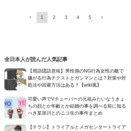
1
2
3
4
5
全日本人が読んだ人気記事
【用語隠語意味】男性側のNG行為女性の敵で
嫌がる行為チクストとガシマンとは？対策や対
処法や回避方法はある？【wiki風】
可愛い声でVチューバーの元祖みたいなうきょ
ちの顔とか年齢とか結婚の事を調べる前に知る
べき某加川とのニコ生の事件まとめ
【チラシ】トライアルとメガセンタートライア