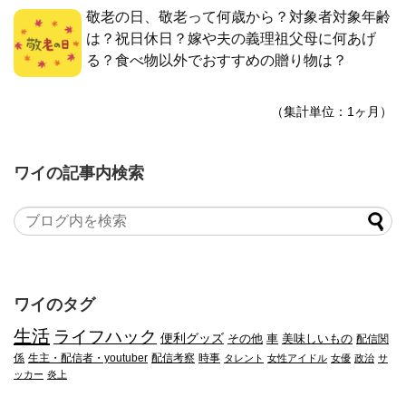
敬老の日、敬老って何歳から？対象者対象年齢
は？祝日休日？嫁や夫の義理祖父母に何あげ
る？食べ物以外でおすすめの贈り物は？
（集計単位：1ヶ月）
ワイの記事内検索
ワイのタグ
生活
ライフハック
便利グッズ
その他
車
美味しいもの
配信関
係
生主・配信者・youtuber
配信考察
時事
タレント
女性アイドル
女優
政治
サ
ッカー
炎上