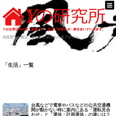
地震雷ワイ親父。世の中に切られた系ブロガー。
「
生活
」
一覧
台風などで電車やバスなどの公共交通機
関が動かない時に案内にある「運転見合
わせ」と「運休・計画運休」の違いは？