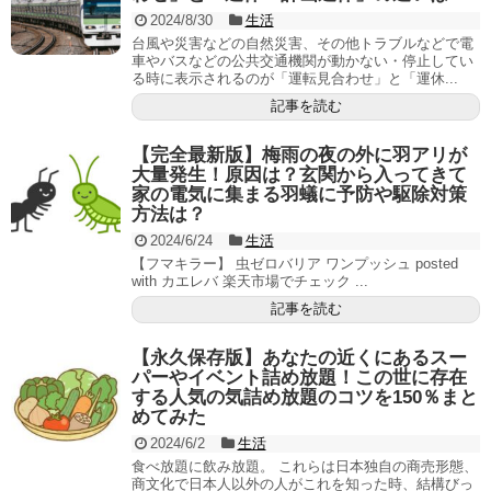
2024/8/30
生活
台風や災害などの自然災害、その他トラブルなどで電
車やバスなどの公共交通機関が動かない・停止してい
る時に表示されるのが「運転見合わせ」と「運休...
記事を読む
【完全最新版】梅雨の夜の外に羽アリが
大量発生！原因は？玄関から入ってきて
家の電気に集まる羽蟻に予防や駆除対策
方法は？
2024/6/24
生活
【フマキラー】 虫ゼロバリア ワンプッシュ posted
with カエレバ 楽天市場でチェック ...
記事を読む
【永久保存版】あなたの近くにあるスー
パーやイベント詰め放題！この世に存在
する人気の気詰め放題のコツを150％まと
めてみた
2024/6/2
生活
食べ放題に飲み放題。 これらは日本独自の商売形態、
商文化で日本人以外の人がこれを知った時、結構びっ