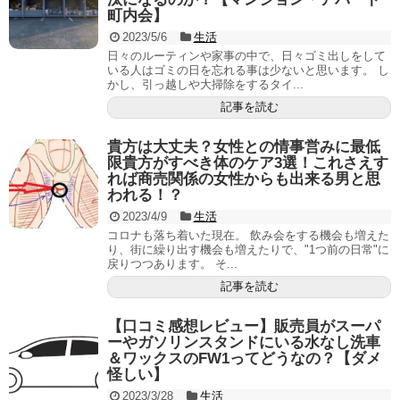
町内会】
2023/5/6
生活
日々のルーティンや家事の中で、日々ゴミ出しをして
いる人はゴミの日を忘れる事は少ないと思います。 し
かし、引っ越しや大掃除をするタイ...
記事を読む
貴方は大丈夫？女性との情事営みに最低
限貴方がすべき体のケア3選！これさえす
れば商売関係の女性からも出来る男と思
われる！？
2023/4/9
生活
コロナも落ち着いた現在。 飲み会をする機会も増えた
り、街に繰り出す機会も増えたりで、"1つ前の日常"に
戻りつつあります。 そ...
記事を読む
【口コミ感想レビュー】販売員がスーパ
ーやガソリンスタンドにいる水なし洗車
＆ワックスのFW1ってどうなの？【ダメ
怪しい】
2023/3/28
生活