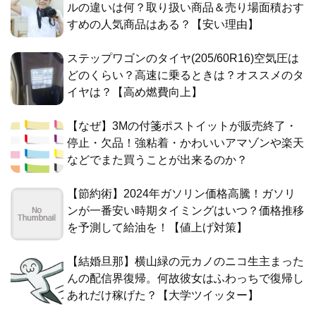
ルの違いは何？取り扱い商品＆売り場面積おす
すめの人気商品はある？【安い理由】
ステップワゴンのタイヤ(205/60R16)空気圧は
どのくらい？高速に乗るときは？オススメのタ
イヤは？【高め燃費向上】
【なぜ】3Mの付箋ポストイットが販売終了・
停止・欠品！強粘着・かわいいアマゾンや楽天
などでまた買うことが出来るのか？
【節約術】2024年ガソリン価格高騰！ガソリ
ンが一番安い時期タイミングはいつ？価格推移
を予測して給油を！【値上げ対策】
【結婚旦那】横山緑の元カノのニコ生主まった
んの配信界復帰。何故彼女はふわっちで復帰し
あれだけ稼げた？【大学ツイッター】