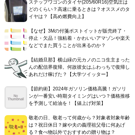
ステップワゴンのタイヤ(205/60R16)空気圧は
どのくらい？高速に乗るときは？オススメのタ
イヤは？【高め燃費向上】
【なぜ】3Mの付箋ポストイットが販売終了・
停止・欠品！強粘着・かわいいアマゾンや楽天
などでまた買うことが出来るのか？
【結婚旦那】横山緑の元カノのニコ生主まった
んの配信界復帰。何故彼女はふわっちで復帰し
あれだけ稼げた？【大学ツイッター】
【節約術】2024年ガソリン価格高騰！ガソリ
ンが一番安い時期タイミングはいつ？価格推移
を予測して給油を！【値上げ対策】
敬老の日、敬老って何歳から？対象者対象年齢
は？祝日休日？嫁や夫の義理祖父母に何あげ
る？食べ物以外でおすすめの贈り物は？