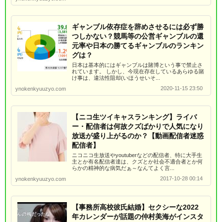
ギャンブル依存症を辞めさせるには必ず勝
つしかない？競馬等の公営ギャンブルの還
元率や日本の勝てるギャンブルのランキン
グは？
日本は基本的にはギャンブルは賭博という事で禁止さ
れています。 しかし、今現在存在しているあらゆる賭
け事は、違法性阻却(いほうせいそ...
2020-11-15 23:50
ynokenkyuuzyo.com
【ニコ生ツイキャスランキング】ライバ
ー・配信者は何故クズばかりで人気になり
放送が盛り上がるのか？【動画配信者迷惑
配信者】
ニコニコ生放送やyoutuberなどの配信者、特に大手生
主とか有名配信者達は、クズとか社会不適合者とか何
らかの精神的な病気だぁ～なんてよく言...
2017-10-28 00:14
ynokenkyuuzyo.com
【事務所高校彼氏結婚】セクシーな2022
年カレンダーが話題の仲村美海がインスタ