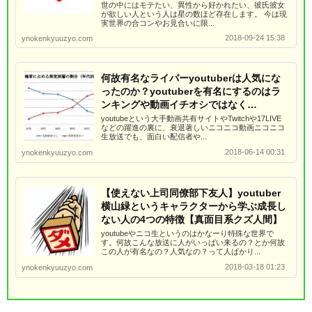
世の中にはモテたい、異性から好かれたい、彼氏彼女
が欲しい人という人は星の数ほど存在します。 今は現
実世界の合コンやお見合いに限...
2018-09-24 15:38
ynokenkyuuzyo.com
何故有名なライバーyoutuberは人気にな
ったのか？youtuberを有名にするのはラ
ンキングや動画イチオシではなく…
youtubeという大手動画共有サイトやTwitchや17LIVE
などの躍進の裏に、衰退著しいニコニコ動画ニコニコ
生放送でも、面白い配信者や...
2018-06-14 00:31
ynokenkyuuzyo.com
【使えない上司同僚部下友人】youtuber
横山緑というキャラクターから学ぶ成長し
ない人の4つの特徴【真面目系クズ人間】
youtubeやニコ生というのはかなーり特殊な世界で
す。何故こんな放送に人がいっぱい来るの？とか何故
この人が有名なの？人気なの？って人ばかり...
2018-03-18 01:23
ynokenkyuuzyo.com