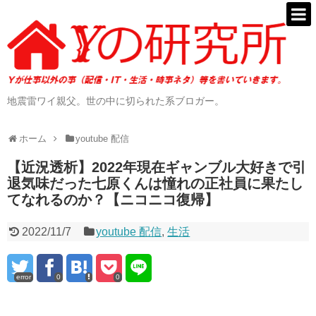
地震雷ワイ親父。世の中に切られた系ブロガー。
ホーム
youtube 配信
【近況透析】2022年現在ギャンブル大好きで引
退気味だった七原くんは憧れの正社員に果たし
てなれるのか？【ニコニコ復帰】
2022/11/7
youtube 配信
,
生活
error
0
0