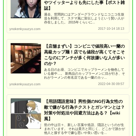
やツイッターよりも先にした事【ポスト雑
誌】
過去、世間的にはアンダーグラウンドなニコニコ生放
送を利用して、ステマ風に宣伝しようという賢い人が
存在しました。 2015年くらいに...
2017-10-14 18:13
ynokenkyuuzyo.com
【店舗まずい】コンビニで値段高い一蘭の
高級カップ麺！店でも値段が高くてそこそ
こなのにアンチが多く何故嫌いな人が多い
のか？
ある日のお昼、コンビニでカップラーメンを物色して
いる最中…。 新商品のカップラーメンに目が行き、そ
れがラーメンの有名店である一蘭のカッ...
2022-04-30 09:57
ynokenkyuuzyo.com
【用語隠語意味】男性側のNG行為女性の
敵で嫌がる行為チクストとガシマンとは？
対策や対処法や回避方法はある？【wiki
風】
世の中は日々、新しい言葉や造語、隠語というのが生
まれています。 それは貴方と同じく、どこかで誰かが
他人と接する中で嫌な思いや良い思いを...