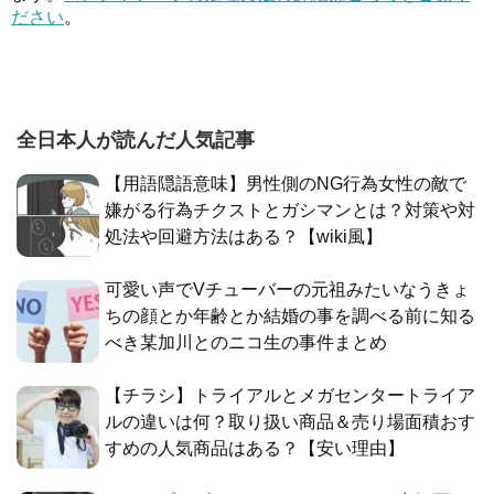
ださい
。
全日本人が読んだ人気記事
【用語隠語意味】男性側のNG行為女性の敵で
嫌がる行為チクストとガシマンとは？対策や対
処法や回避方法はある？【wiki風】
可愛い声でVチューバーの元祖みたいなうきょ
ちの顔とか年齢とか結婚の事を調べる前に知る
べき某加川とのニコ生の事件まとめ
【チラシ】トライアルとメガセンタートライア
ルの違いは何？取り扱い商品＆売り場面積おす
すめの人気商品はある？【安い理由】