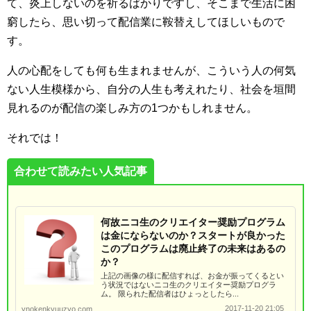
て、炎上しないのを祈るばかりですし、そこまで生活に困
窮したら、思い切って配信業に鞍替えしてほしいもので
す。
人の心配をしても何も生まれませんが、こういう人の何気
ない人生模様から、自分の人生も考えれたり、社会を垣間
見れるのが配信の楽しみ方の1つかもしれません。
それでは！
合わせて読みたい人気記事
何故ニコ生のクリエイター奨励プログラム
は金にならないのか？スタートが良かった
このプログラムは廃止終了の未来はあるの
か？
上記の画像の様に配信すれば、お金が振ってくるとい
う状況ではないニコ生のクリエイター奨励プログラ
ム。 限られた配信者はひょっとしたら...
2017-11-20 21:05
ynokenkyuuzyo.com