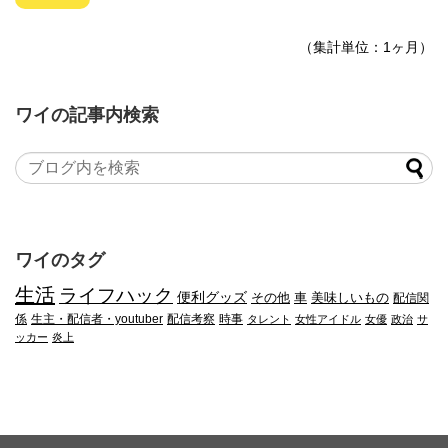
（集計単位：1ヶ月）
ワイの記事内検索
ワイのタグ
生活
ライフハック
便利グッズ
その他
車
美味しいもの
配信関
係
生主・配信者・youtuber
配信考察
時事
タレント
女性アイドル
女優
政治
サ
ッカー
炎上