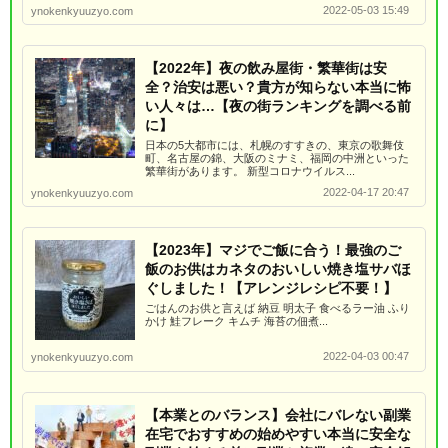
2022-05-03 15:49
ynokenkyuuzyo.com
【2022年】夜の飲み屋街・繁華街は安
全？治安は悪い？貴方が知らない本当に怖
い人々は…【夜の街ランキングを調べる前
に】
日本の5大都市には、札幌のすすきの、東京の歌舞伎
町、名古屋の錦、大阪のミナミ、福岡の中洲といった
繁華街があります。 新型コロナウイルス...
2022-04-17 20:47
ynokenkyuuzyo.com
【2023年】マジでご飯に合う！最強のご
飯のお供はカネタのおいしい焼き塩サバほ
ぐしました！【アレンジレシピ不要！】
ごはんのお供と言えば 納豆 明太子 食べるラー油 ふり
かけ 鮭フレーク キムチ 海苔の佃煮...
2022-04-03 00:47
ynokenkyuuzyo.com
【本業とのバランス】会社にバレない副業
在宅でおすすめの始めやすい本当に安全な