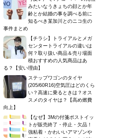
みたいなうきょちの顔とか年
齢とか結婚の事を調べる前に
知るべき某加川とのニコ生の
事件まとめ
【チラシ】トライアルとメガ
センタートライアルの違いは
何？取り扱い商品＆売り場面
積おすすめの人気商品はあ
る？【安い理由】
ステップワゴンのタイヤ
(205/60R16)空気圧はどのくら
い？高速に乗るときは？オス
スメのタイヤは？【高め燃費
向上】
【なぜ】3Mの付箋ポストイッ
トが販売終了・停止・欠品！
強粘着・かわいいアマゾンや