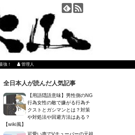
最強！
管理人
全日本人が読んだ人気記事
【用語隠語意味】男性側のNG
行為女性の敵で嫌がる行為チ
クストとガシマンとは？対策
や対処法や回避方法はある？
【wiki風】
可愛い声でVチューバーの元祖