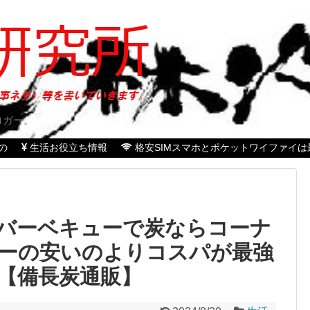
ロガー。
の
生活お役立ち情報
格安SIMスマホとポケットワイファイは
バーベキューで炭ならコーナ
ーの安いのよりコスパが最強
【備長炭通販】