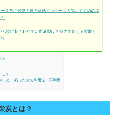
ィース共に最強！夏の遮熱インナーは人気おすすめのボ
ーも
！やぶ蚊に刺されやすい血液型は？室内で使える蚊取り
解説
表示
]
いは？
余った・残った炭の利用法・再利用
栄炭とは？