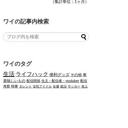
（集計単位：1ヶ月）
ワイの記事内検索
ワイのタグ
生活
ライフハック
便利グッズ
その他
車
美味しいもの
配信関係
生主・配信者・youtuber
配信
考察
時事
タレント
女性アイドル
女優
政治
サッカー
炎上