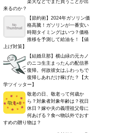
楽天などでまた買うことが出
来るのか？
【節約術】2024年ガソリン価
格高騰！ガソリンが一番安い
時期タイミングはいつ？価格
推移を予測して給油を！【値
上げ対策】
【結婚旦那】横山緑の元カノ
のニコ生主まったんの配信界
復帰。何故彼女はふわっちで
復帰しあれだけ稼げた？【大
学ツイッター】
敬老の日、敬老って何歳か
ら？対象者対象年齢は？祝日
休日？嫁や夫の義理祖父母に
何あげる？食べ物以外でおす
すめの贈り物は？