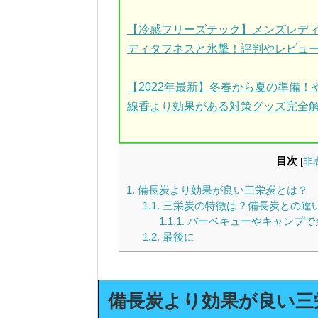
【冷感フリーズテック】メンズレデ
ディタフネスと氷撃！評判やレビュ
【2022年最新】冬春から夏の準備
線香より効果がある対策グッズ完全
目次
[
非
1.
備長炭より効果が良い三栄炭とは？
1.1.
三栄炭の特徴は？備長炭との違
1.1.1.
バーベキューやキャンプで
1.2.
最後に
備長炭より効果が良い三