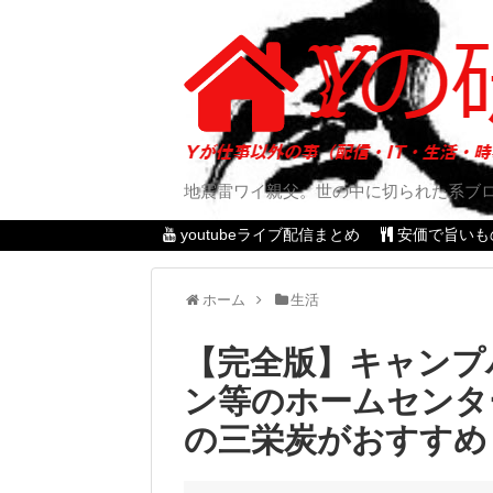
地震雷ワイ親父。世の中に切られた系ブ
youtubeライブ配信まとめ
安価で旨いも
ホーム
生活
【完全版】キャンプ
ン等のホームセンタ
の三栄炭がおすすめ